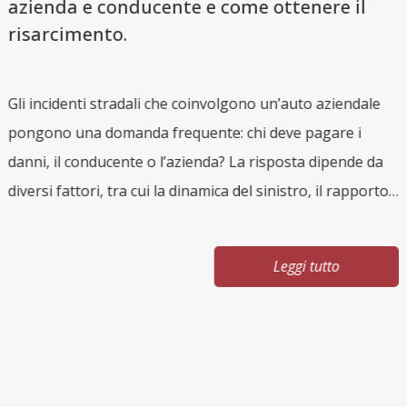
azienda e conducente e come ottenere il
risarcimento.
Gli incidenti stradali che coinvolgono un’auto aziendale
i
pongono una domanda frequente: chi deve pagare i
L
danni, il conducente o l’azienda? La risposta dipende da
r
diversi fattori, tra cui la dinamica del sinistro, il rapporto
q
di lavoro e l’uso del veicolo. Conoscere le regole è
v
essenziale per tutelarsi e ottenere il giusto risarcimento.
g
Leggi tutto
Auto aziendale: cosa si intende Per auto aziendale si
s
intende un veicolo intestato a un’impresa e concesso a
C
un dipendente o collaboratore per esigenze lavorative.
s
Può trattarsi di: auto ad uso esclusivamente lavorativo
f
auto ad uso promiscuo (lavoro e uso personale) Questa
di