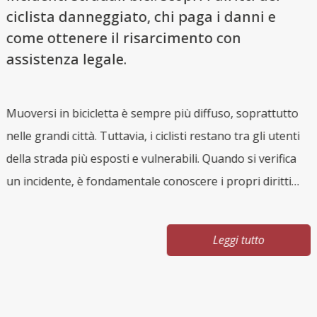
i
ciclista danneggiato, chi paga i danni e
come ottenere il risarcimento con
assistenza legale.
Muoversi in bicicletta è sempre più diffuso, soprattutto
O
nelle grandi città. Tuttavia, i ciclisti restano tra gli utenti
e
della strada più esposti e vulnerabili. Quando si verifica
a
e
un incidente, è fondamentale conoscere i propri diritti
m
per ottenere il giusto risarcimento. Chi subisce un
Q
sinistro in bici spesso incontra difficoltà nel far valere le
d
Leggi tutto
proprie ragioni, soprattutto nei confronti delle
di
compagnie assicurative. Ciclista e responsabilità: cosa
i
dice la legge Il ciclista è considerato a tutti gli effetti un
r