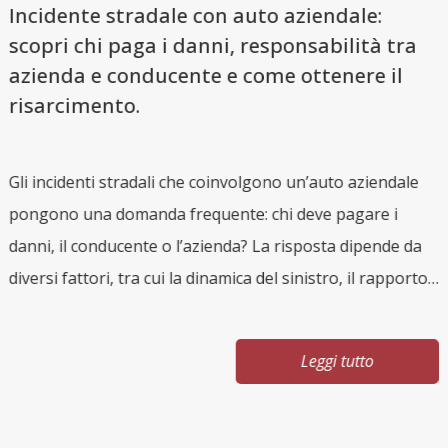
Incidente stradale con auto aziendale:
scopri chi paga i danni, responsabilità tra
azienda e conducente e come ottenere il
risarcimento.
Gli incidenti stradali che coinvolgono un’auto aziendale
i
pongono una domanda frequente: chi deve pagare i
L
danni, il conducente o l’azienda? La risposta dipende da
r
diversi fattori, tra cui la dinamica del sinistro, il rapporto
q
di lavoro e l’uso del veicolo. Conoscere le regole è
v
essenziale per tutelarsi e ottenere il giusto risarcimento.
g
Leggi tutto
Auto aziendale: cosa si intende Per auto aziendale si
s
intende un veicolo intestato a un’impresa e concesso a
C
un dipendente o collaboratore per esigenze lavorative.
s