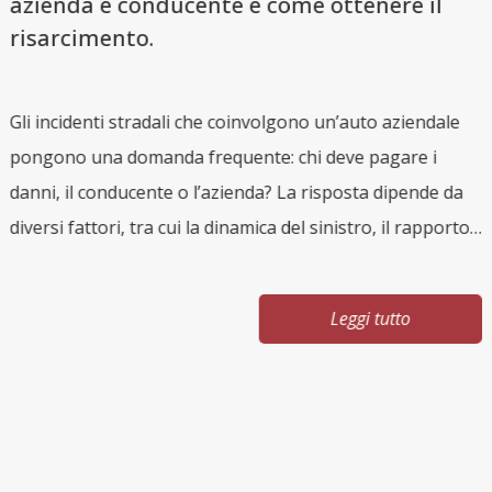
azienda e conducente e come ottenere il
risarcimento.
Gli incidenti stradali che coinvolgono un’auto aziendale
i
pongono una domanda frequente: chi deve pagare i
L
danni, il conducente o l’azienda? La risposta dipende da
r
diversi fattori, tra cui la dinamica del sinistro, il rapporto
q
di lavoro e l’uso del veicolo. Conoscere le regole è
v
essenziale per tutelarsi e ottenere il giusto risarcimento.
g
Leggi tutto
Auto aziendale: cosa si intende Per auto aziendale si
s
intende un veicolo intestato a un’impresa e concesso a
C
un dipendente o collaboratore per esigenze lavorative.
s
Può trattarsi di: auto ad uso esclusivamente lavorativo
f
auto ad uso promiscuo (lavoro e uso personale) Questa
di