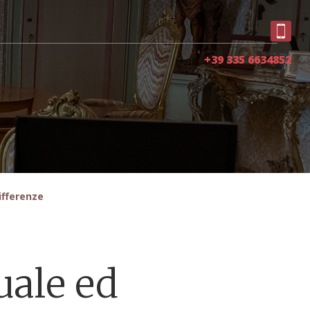
+39 335 6634852
ifferenze
uale ed