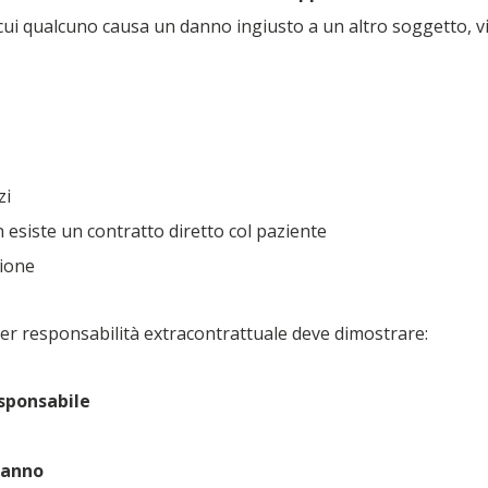
 in cui qualcuno causa un danno ingiusto a un altro soggetto
zi
 esiste un contratto diretto col paziente
sione
er responsabilità extracontrattuale deve dimostrare:
esponsabile
danno