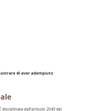
imostrare di aver adempiuto
uale
 È disciplinata dall’articolo 2043 del