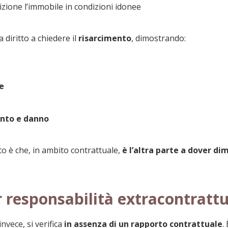
izione l’immobile in condizioni idonee
 diritto a chiedere il
risarcimento
, dimostrando:
e
ento e danno
to è che, in ambito contrattuale,
è l’altra parte a dover d
r responsabilità extracontratt
nvece, si verifica
in assenza di un rapporto contrattuale
.