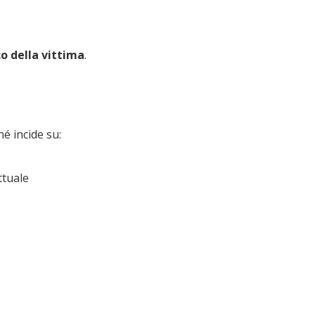
co della vittima
.
hé incide su:
ttuale