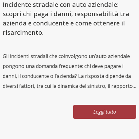
Incidente stradale con auto aziendale:
scopri chi paga i danni, responsabilità tra
azienda e conducente e come ottenere il
risarcimento.
Gli incidenti stradali che coinvolgono un’auto aziendale
i
pongono una domanda frequente: chi deve pagare i
L
danni, il conducente o l’azienda? La risposta dipende da
r
diversi fattori, tra cui la dinamica del sinistro, il rapporto
q
di lavoro e l’uso del veicolo. Conoscere le regole è
v
essenziale per tutelarsi e ottenere il giusto risarcimento.
g
Leggi tutto
Auto aziendale: cosa si intende Per auto aziendale si
s
intende un veicolo intestato a un’impresa e concesso a
C
un dipendente o collaboratore per esigenze lavorative.
s