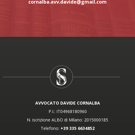
cornalba.avv.davide@gmail.com
della vittima a ottenere il risarcimento. Danni subiti dal
p
conducente Se il conducente dell’auto aziendale subisce
per
danni, la situazione varia: può essere coperto da polizze
L
aggiuntive (infortuni del conducente) può agire per il
p
risarcimento se il sinistro è causato da terzi in caso di
v
incidente durante il lavoro, può rientrare anche nella
co
tutela INAIL Il ruolo dell’avvocato I sinistri con auto
g
aziendali possono presentare profili complessi,
corretta
soprattutto quando emergono responsabilità condivise
evitabi
o rapporti contrattuali particolari. Un avvocato esperto
s
in sinistri stradali è fondamentale per: individuare i
AVVOCATO DAVIDE CORNALBA
s
P.I.: IT04968180960
soggetti responsabili gestire i rapporti con assicurazioni
dovreb
N. iscrizione ALBO di Milano: 2015000185
e azienda ottenere il massimo risarcimento possibile Lo
sanita
Telefono:
+39 335 6634852
Studio Legale dell’Avvocato Davide Cornalba assiste i
valu