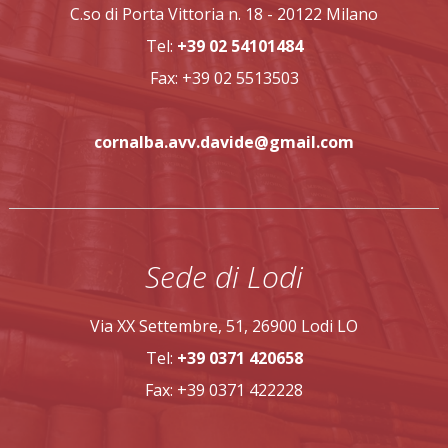
C.so di Porta Vittoria n. 18 - 20122 Milano
conducente sia sull’azienda. Il conducente risponde per la
m
Tel:
+39 02 54101484
propria condotta (imprudenza, negligenza, violazione del
ne
Fax: +39 02 5513503
Codice della Strada). L’azienda, in qualità di proprietaria
im
del veicolo, può essere chiamata a rispondere in solido ai
pazien
cornalba.avv.davide@gmail.com
sensi dell’art. 2054 del Codice Civile. Inoltre, se il sinistro
e
avviene durante l’attività lavorativa, può applicarsi anche
c
la responsabilità del datore di lavoro per fatto del
r
dipendente. Quando l’assicurazione può rivalersi In
di cura.
Sede di Lodi
alcuni casi, la compagnia assicurativa può esercitare il
d
diritto di rivalsa nei confronti del conducente o
ris
Via XX Settembre, 51, 26900 Lodi LO
dell’azienda, ad esempio quando: il conducente era in
de
Tel:
+39 0371 420658
stato di ebbrezza il veicolo era utilizzato in modo non
subita da
Fax: +39 0371 422228
autorizzato vi sono gravi violazioni contrattuali Questo
di red
aspetto riguarda i rapporti interni e non incide sul diritto
vita