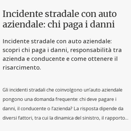
Incidente stradale con auto
aziendale: chi paga i danni
Incidente stradale con auto aziendale:
scopri chi paga i danni, responsabilità tra
azienda e conducente e come ottenere il
risarcimento.
Gli incidenti stradali che coinvolgono un’auto aziendale
i
pongono una domanda frequente: chi deve pagare i
L
danni, il conducente o l’azienda? La risposta dipende da
r
diversi fattori, tra cui la dinamica del sinistro, il rapporto
q
di lavoro e l’uso del veicolo. Conoscere le regole è
v