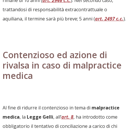
rimane di 10 anni (
art. 2946 c
.c
.
). Nel secondo caso,
trattandosi di responsabilità extracontrattuale o
aquiliana, il termine sarà più breve; 5 anni (
art. 2497 c
.c
.
).
Contenzioso ed azione di
rivalsa in caso di malpractice
medica
Al fine di ridurre il contenzioso in tema di
malpractice
medica
, la
Legge Gelli
, all’
art. 8
, ha introdotto come
obbligatorio il tentativo di conciliazione a carico di chi