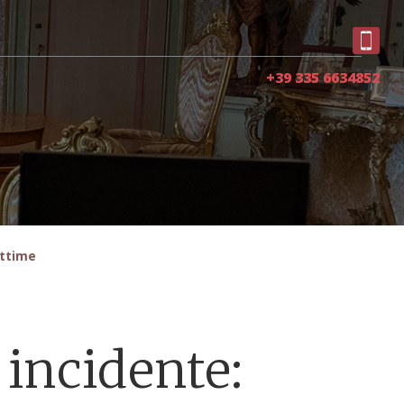
+39 335 6634852
vittime
 incidente: