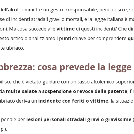
o dell’alcol commette un gesto irresponsabile, pericoloso e, 
e di incidenti stradali gravi o mortali, e la legge italiana è m
ioni. Ma cosa succede alle
vittime
di questi incidenti? Che d
questo articolo analizziamo i punti chiave per comprendere
qu
te ubriaco.
ebbrezza: cosa prevede la legge
stabilisce che è vietato guidare con un tasso alcolemico superi
 da
multe salate
a
sospensione o revoca della patente
, f
briaco deriva un
incidente con feriti o vittime
, la situaz
tà penale per
lesioni personali stradali gravi o gravissime
(
p.).