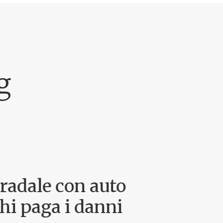
g
tradale con auto
chi paga i danni