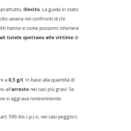
soprattutto,
illecito
. La guida in stato
olto severa nei confronti di chi
iritti hanno e come possono ottenere
ali tutele spettano alle vittime
di
ore a
0,5 g/l
. In base alla quantità di
ino all’
arresto
nei casi più gravi. Se
ione si aggrava notevolmente.
art. 590-bis c.p.) o, nei casi peggiori,