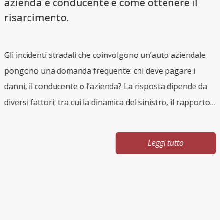
azienda e conducente e come ottenere il
risarcimento.
Gli incidenti stradali che coinvolgono un’auto aziendale
i
pongono una domanda frequente: chi deve pagare i
L
danni, il conducente o l’azienda? La risposta dipende da
r
diversi fattori, tra cui la dinamica del sinistro, il rapporto
q
di lavoro e l’uso del veicolo. Conoscere le regole è
v
essenziale per tutelarsi e ottenere il giusto risarcimento.
g
Leggi tutto
Auto aziendale: cosa si intende Per auto aziendale si
s
intende un veicolo intestato a un’impresa e concesso a
C
un dipendente o collaboratore per esigenze lavorative.
s
Può trattarsi di: auto ad uso esclusivamente lavorativo
f
auto ad uso promiscuo (lavoro e uso personale) Questa
di